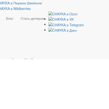
Блог
Стать дилером
отке изделий. При ее
ировкой, что придает
ты.
нской верхней одежды.