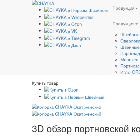
Главная
Продукция
Портновские колодки
Продукция
КОЛОДКА CHAYKA 
Продукция
Швейные
Оверлок
Портновская колодка 
Швейные
производстве использу
Пароглад
ей устойчивость и над
Манекен
Геометрия колодки в
Портновс
Иглы OR
Портновская колодка 
Купить товар
3D обзор портновской 